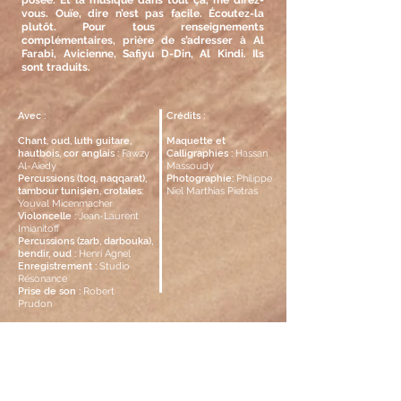
posée. Et la musique dans tout ça, me direz-
vous. Ouïe, dire n’est pas facile. Écoutez-la
plutôt. Pour tous renseignements
complémentaires, prière de s’adresser à Al
Farabi, Avicienne, Safiyu D-Din, Al Kindi. Ils
sont traduits.
Avec :
Crédits :
Chant, oud, luth guitare,
Maquette et
hautbois, cor anglais :
Fawzy
Calligraphies :
Hassan
Al-Aiedy
Massoudy
Percussions (toq, naqqarat),
Photographie:
Philippe
tambour tunisien, crotales:
Niel Marthias Pietras
Youval Micenmacher
Violoncelle :
Jean-Laurent
Imianitoff
Percussions (zarb, darbouka),
bendir, oud :
Henri Agnel
Enregistrement :
Studio
Résonance
Prise de son :
Robert
Prudon
Recevez nos informations !