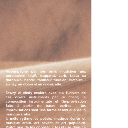
Accompagné par ses amis musiciens aux
percussions (duff, naqqarat, zarb, tabla ou
darbouka, bendir, tambour tunisien, crotales…)
au nay, au violon et au violoncelle…
Fawzy Al-Aiedy explore avec eux l’univers de
ces divers instruments par le chant, la
composition instrumentale et l’improvisation
faite à partir de bases écrites - les
improvisations sont une forme essentielle de la
musique arabe.
Il mêle rythme et poésie, musique écrite et
musique orale, art savant et art populaire.
Plutôt que de les opposer, il les utilise dans ce