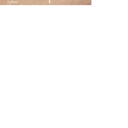
Gaffinel
Mixage :
Patrick Orieux -
Studio de la Grande Armée
Recevez nos informations !
OK
MUSIQUES EN BALADE est une association
crée en 1986 sous la loi 1901 (en Ile de de
France) puis en 2009 sous la loi 1908 Alsace-
Moselle à Strasbourg - Inscrite au Tribunal
d’Instance de Strasbourg au Volume 87 Folio