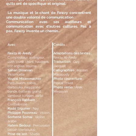
qu’ils ont de spécifique et original.
La musique et le chant de Fawzy concentrent
une double volonté de communication :
Communication avec ses auditeurs et
communication avec d’autres cultures. Pas à
pas, Fawzy invente un chemin…
Avec :
Crédits :
Fawzy Al-Aiedy :
Adaptations des textes :
Compositeur, arrangeur,
Fawzy Al-Aiedy
Luth (oud), chant, hautbois,
Traduction :
Guy
cor anglais, zourna
Jacquet
Sahan Dinanian :
Calligraphies :
Hassan
Violoncelle
Massoudy
Youval Micenmacher :
Photo couverture :
Percussions (tabla,
Pascal Privet
darbouka, naqqarate,
Photo verso :
Arek
bendir, batterie, grand
Minasyan
tambour tunisien, zarb)
François Rabbath :
Contrebasse
Kudsi Erguner :
Nay
Philippe Pouvreau :
Violon
Sorhene Somai :
Violon
arabe
Hatem Bedoui :
Percussion
tablah (derbouka)
Prise de son :
Studio