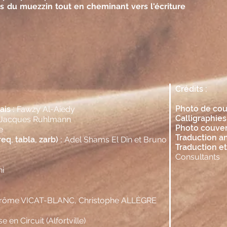
es du muezzin tout en cheminant vers l'écriture
Crédits :
Photo de cou
is :
Fawzy Al-Aiedy
Calligraphies 
-Jacques Ruhlmann
Photo couvert
e
Traduction an
q, tabla, zarb) :
Adel Shams El Din et Bruno
Traduction et
Consultants
i
rôme VICAT-BLANC, Christophe ALLÈGRE
en Circuit (Alfortville)