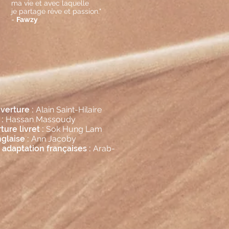
ma vie et avec laquelle
je partage rêve et passion."
-
Fawzy
verture :
Alain Saint-Hilaire
:
Hassan Massoudy
ure livret :
Sok Hung Lam
glaise :
Ann Jacoby
 adaptation françaises :
Arab-