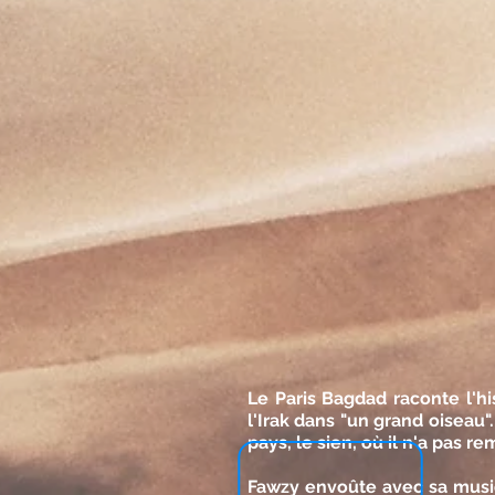
Le Paris Bagdad raconte l'h
l'Irak dans "un grand oiseau"
pays, le sien, où il n'a pas r
Fawzy envoûte avec sa musiq