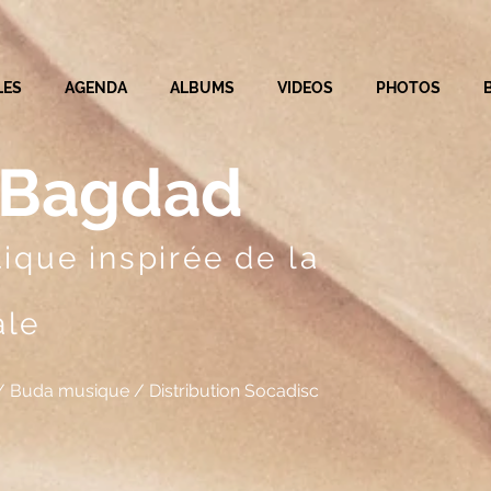
LES
AGENDA
ALBUMS
VIDEOS
PHOTOS
s Bagdad
ique inspirée de la
ale
/ Buda musique / Distribution Socadisc