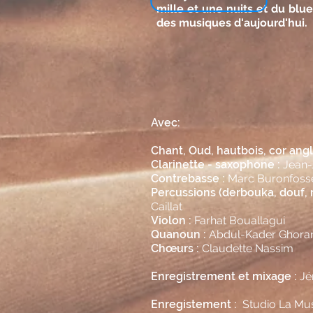
mille et une nuits et du blu
des musiques d'aujourd'hui.
Avec:
Chant, Oud, hautbois, cor angla
Clarinette - saxophone :
Jean
Contrebasse :
Marc Buronfoss
Percussions (derbouka, douf, re
Caillat
​
Violon :
Farhat Bouallagui
Quanoun :
Abdul-Kader Ghoran
Chœurs :
Claudette Nassim
Enregistrement et mixage :
Jé
Enregistement :
Studio La Muse 