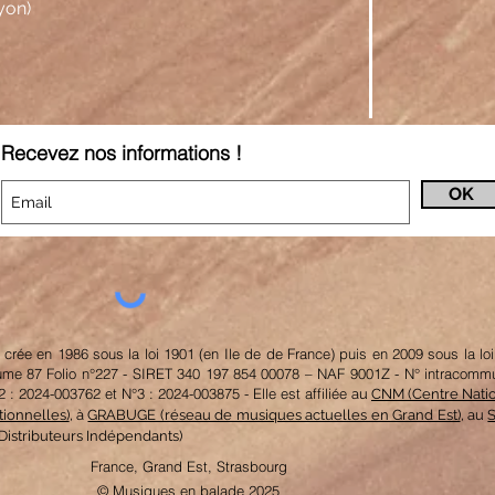
yon)
Recevez nos informations !
OK
e en 1986 sous la loi 1901 (en Ile de de France) puis en 2009 sous la loi 
lume 87 Folio n°227 - SIRET 340 197 854 00078 – NAF 9001Z - N° intracomm
024-003762 et N°3 : 2024-003875 - Elle est affiliée
au
CNM (Centre Natio
tionnelles)
, à
GRABUGE (réseau de musiques actuelles en Grand Est)
, au
Distributeurs Indépendants)
France, Grand Est, Strasbourg
© Musiques en balade 2025