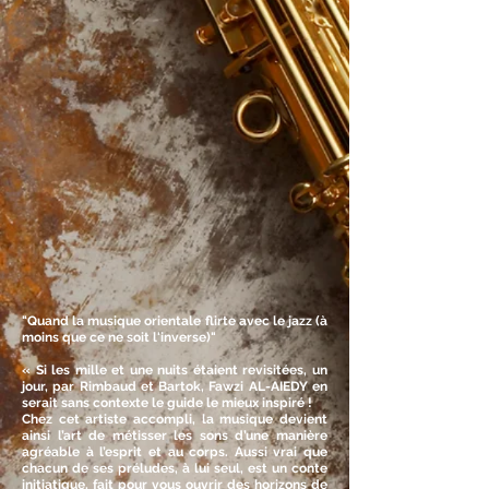
"Quand la musique orientale flirte avec le jazz (à
moins que ce ne soit l'inverse)​"
« Si les mille et une nuits étaient revisitées, un
jour, par Rimbaud et Bartok, Fawzi AL-AIEDY en
serait sans contexte le guide le mieux inspiré !
Chez cet artiste accompli, la musique devient
ainsi l’art de métisser les sons d’une manière
agréable à l’esprit et au corps. Aussi vrai que
chacun de ses préludes, à lui seul, est un conte
initiatique, fait pour vous ouvrir des horizons de