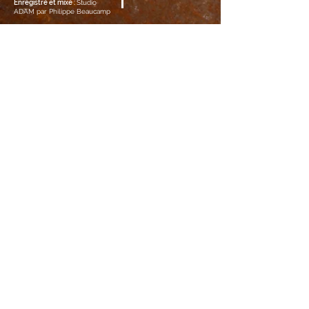
Enregistré et mixé :
Studio
ADAM par Philippe Beaucamp
Recevez nos informations !
OK
MUSIQUES EN BALADE est une association
crée en 1986 sous la loi 1901 (en Ile de de
France) puis en 2009 sous la loi 1908 Alsace-
Moselle à Strasbourg - Inscrite au Tribunal