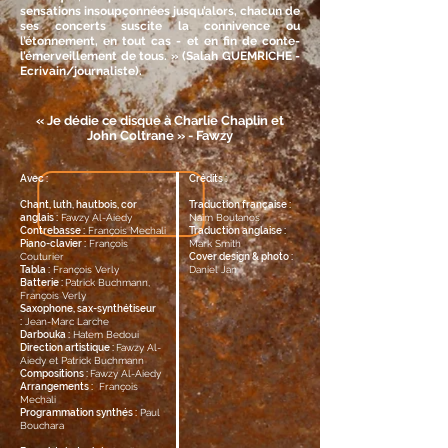
sensations insoupçonnées jusqu’alors, chacun de
ses concerts suscite la connivence ou
l’étonnement, en tout cas - et en fin de conte-
l’émerveillement de tous. » (Salah GUEMRICHE -
Ecrivain/journaliste).
« Je dédie ce disque à Charlie Chaplin et
John Coltrane » -
Fawzy
Avec :
Crédits :
Chant, luth, hautbois, cor
Traduction française :
anglais :
Fawzy Al-Aiedy
Naïm Boutanos
Contrebasse :
François Mechali
Traduction anglaise :
Piano-clavier :
François
Mark Smith
Couturier
Cover design & photo :
Tabla :
François Verly
Daniel Jan
Batterie :
Patrick Buchmann,
François Verly
Saxophone, sax-synthétiseur
:
Jean-Marc Larche
Darbouka :
Hatem Bedoui
Direction artistique :
Fawzy Al-
Aiedy et Patrick Buchmann
Compositions :
Fawzy Al-Aiedy
Arrangements :
François
Mechali
Programmation synthés :
Paul
Bouchara