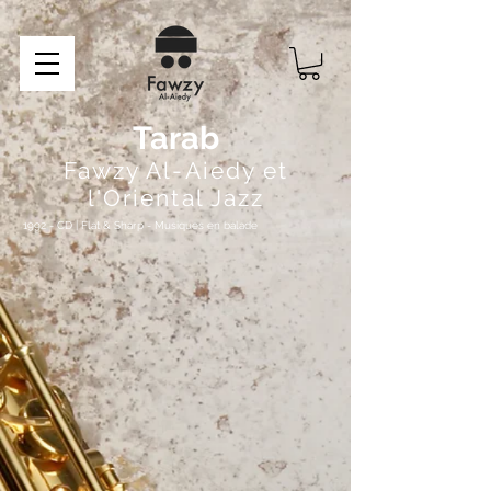
Tarab
Fawzy Al-Aiedy et
l'Oriental Jazz
1992 - CD | Flat & Sharp - Musiques en balade