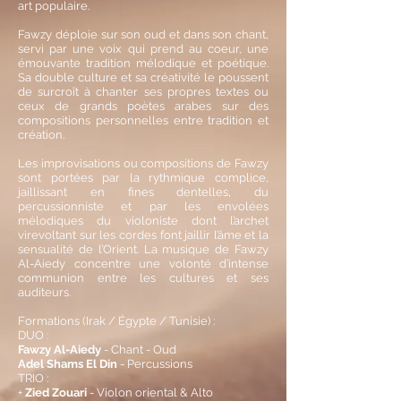
art populaire.
Fawzy déploie sur son oud et dans son chant,
servi par une voix qui prend au coeur, une
émouvante tradition mélodique et poétique.
Sa double culture et sa créativité le poussent
de surcroît à chanter ses propres textes ou
ceux de grands poètes arabes sur des
compositions personnelles entre tradition et
création.
Les improvisations ou compositions de Fawzy
sont portées par la rythmique complice,
jaillissant en fines dentelles, du
percussionniste et par les envolées
mélodiques du violoniste dont l’archet
virevoltant sur les cordes font jaillir l’âme et la
sensualité de l’Orient. La musique de Fawzy
Al-Aiedy concentre une volonté d’intense
communion entre les cultures et ses
auditeurs.
Formations
(Irak / Égypte / Tunisie)
:
DUO :
Fawzy Al-Aiedy
- Chant - Oud
Adel Shams El Din
- Percussions
TRIO :
+
Zied Zouari
- Violon oriental & Alto