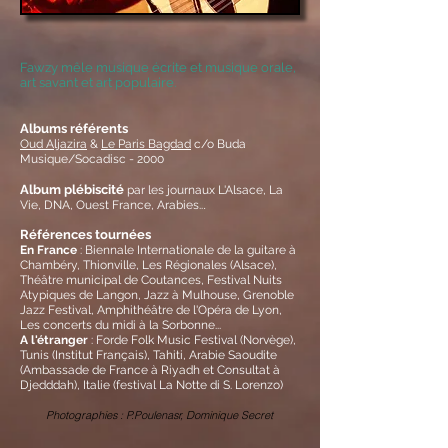
Fawzy mêle musique écrite et musique orale,
art savant et art populaire.
Albums référents
Oud Aljazira
&
Le Paris Bagdad
c/o Buda
Musique/Socadisc - 2000
Album plébiscité
par les journaux L'Alsace, La
.
Vie, DNA, Ouest France, Arabies..
Références tournées
En France
: Biennale Internationale de la guitare à
Chambéry, Thionville, Les Régionales (Alsace),
Théâtre municipal de Coutances, Festival Nuits
Atypiques de Langon, Jazz à Mulhouse, Grenoble
Jazz Festival, Amphithéâtre de l'Opéra de Lyon,
Les concerts du midi à la Sorbonne...
A l'étranger
: Forde Folk Music Festival (Norvège),
Tunis (Institut Français), Tahiti, Arabie Saoudite
(Ambassade de France à Riyadh et Consultat à
Djedddah), Italie (festival La Notte di S. Lorenzo)
Photographies : P.Poulenasr, Dominique Secret