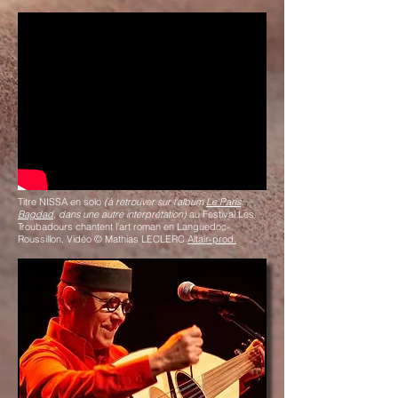
Titre NISSA en solo
(à retrouver sur l'album
Le Paris
Bagdad
, dans une autre interprétation)
au Festival Les
Troubadours chantent l'art roman en Languedoc-
Roussillon. Vidéo © Mathias LECLERC
Altaïr-prod.