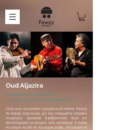
Oud Aljazira
Musique du Proche-Orient
classique, populaire et d’aujourd’hui
C’est une rencontre complice et intime. Fawzy
Al-Aiedy improvise sur les maquams (modes
musicaux savants) traditionnels tout en
développant sa propre voix artistique. Il mêle
musique écrite et musique orale, art savant et