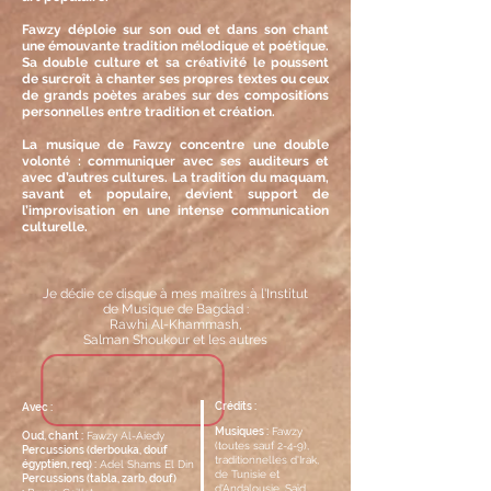
Fawzy déploie sur son oud et dans son chant
une émouvante tradition mélodique et poétique.
Sa double culture et sa créativité le poussent
de surcroît à chanter ses propres textes ou ceux
de grands poètes arabes sur des compositions
personnelles entre tradition et création.
La musique de Fawzy concentre une double
volonté : communiquer avec ses auditeurs et
avec d’autres cultures. La tradition du maquam,
savant et populaire, devient support de
l’improvisation en une intense communication
culturelle.
Je dédie ce disque à mes maîtres à l'Institut
de Musique de Bagdad :
Rawhi Al-Khammash,
Salman Shoukour et les autres
Crédits :
Avec :
Musiques :
Fawzy
Oud, chant :
​Fawzy Al-Aiedy
(toutes sauf 2-4-9),
Percussions (derbouka, douf
traditionnelles d'Irak,
égyptien, req) :
Adel Shams El Din
de Tunisie et
Percussions (tabla, zarb, douf)
d'Andalousie, Saïd