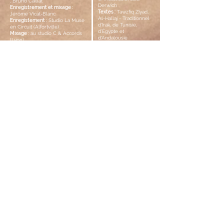
:
Bruno Caillat
Derwich
Enregistrement et mixage :
Textes :
Tawzfiq Ziyad,
Jérôme Vicat-Blanc
Al-Hallaj - Traditionnel
Enregistement :
Studio La Muse
d'Irak, de Tunisie,
en Circuit (Alfortville)
d’Égypte et
Mixage :
au studio C & Accords
d'Andalousie
(Lyon)
Calligraphie :
Hassan
Massoudy
Recevez nos informations !
OK